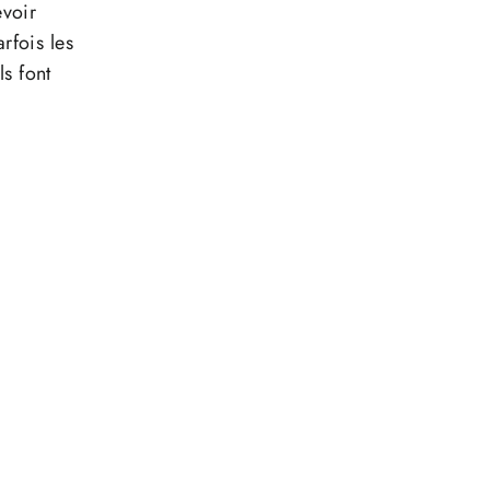
evoir
rfois les
s font