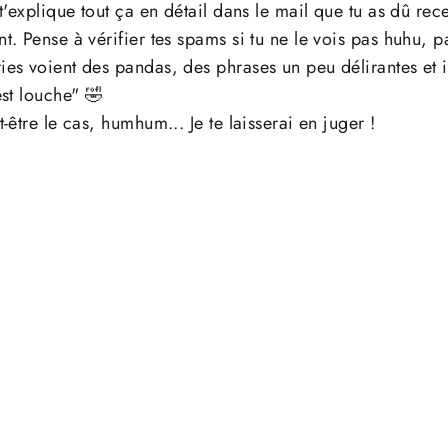
 t'explique tout ça en détail dans le mail que tu as dû rec
t. Pense à vérifier tes spams si tu ne le vois pas huhu, pa
es voient des pandas, des phrases un peu délirantes et il
est louche" 🤣
t-être le cas, humhum... Je te laisserai en juger !