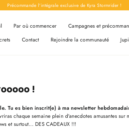
Précommande l'intégrale exclusive de Kyra Stormrider !
l
Par où commencer
Campagnes et précomma
crets
Contact
Rejoindre la communauté
Jup
ooooo !
le. Tu es bien inscrit(e) à ma newsletter hebdomadai
vriras chaque semaine plein d'anecdotes amusantes sur 
ews et surtout... DES CADEAUX !!!