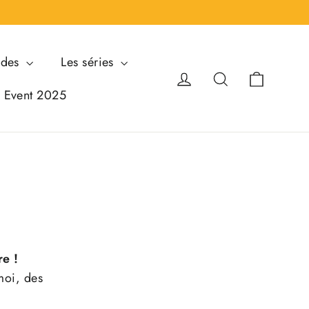
ndes
Les séries
Panier
Se connecter
Rechercher
i Event 2025
re !
moi, des