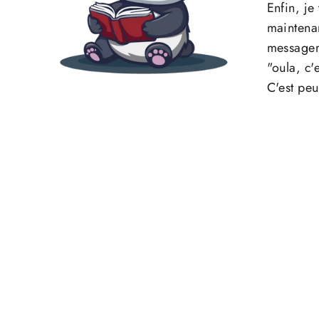
Enfin, je
maintenan
messageri
"oula, c'
C'est peu