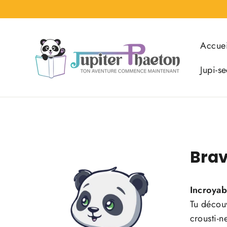
Passer
au
contenu
Accuei
Jupi-se
Brav
Incroyab
Tu décou
crousti-n