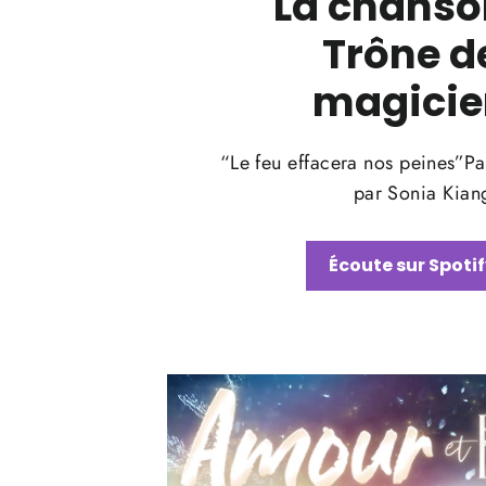
La chanso
Trône d
magicie
“Le feu effacera nos peines”Pa
par Sonia Kian
Écoute sur Spotif