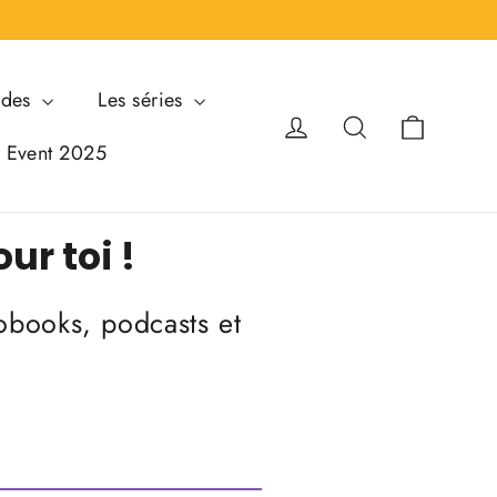
ndes
Les séries
Panier
Se connecter
Rechercher
i Event 2025
ur toi !
iobooks, podcasts et