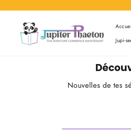
Passer
au
contenu
Accuei
Jupi-se
Découvr
Nouvelles de tes sé