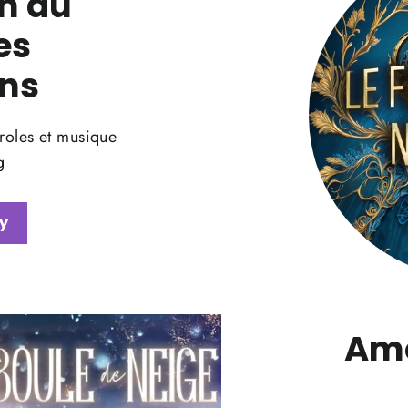
n du
es
ns
roles et musique
g
y
Amo