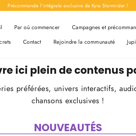
Précommande l'intégrale exclusive de Kyra Stormrider !
l
Par où commencer
Campagnes et précomma
crets
Contact
Rejoindre la communauté
Jup
e ici plein de contenus po
ries préférées, univers interactifs, aud
chansons exclusives !
NOUVEAUTÉS