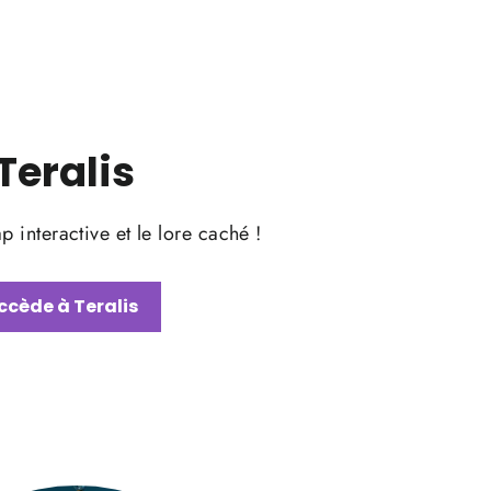
Teralis
 interactive et le lore caché !
ccède à Teralis