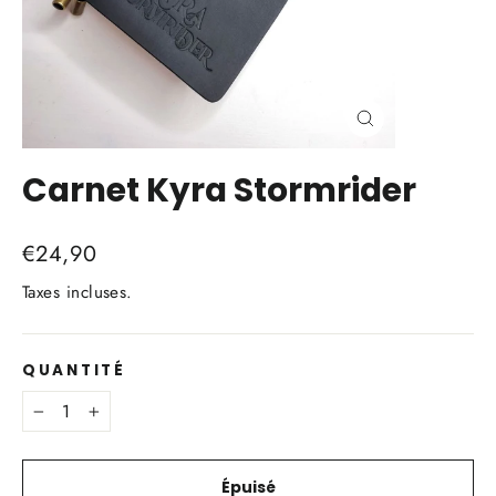
Fermer
(Esc)
Carnet Kyra Stormrider
Prix
€24,90
régulier
Taxes incluses.
QUANTITÉ
−
+
Épuisé