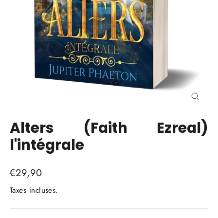
Ferme
(Esc)
Alters (Faith Ezreal)
l'intégrale
Prix
€29,90
régulier
Taxes incluses.