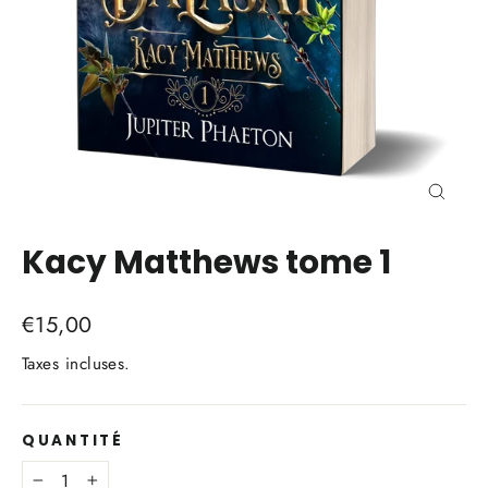
Ferme
(Esc)
Kacy Matthews tome 1
Prix
€15,00
régulier
Taxes incluses.
QUANTITÉ