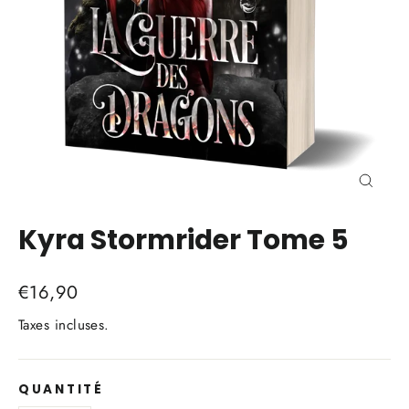
Ferme
(Esc)
Kyra Stormrider Tome 5
Prix
€16,90
régulier
Taxes incluses.
QUANTITÉ