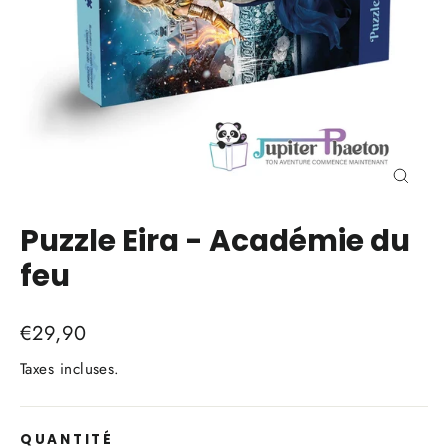
Ferme
(Esc)
Puzzle Eira - Académie du
feu
Prix
€29,90
régulier
Taxes incluses.
QUANTITÉ