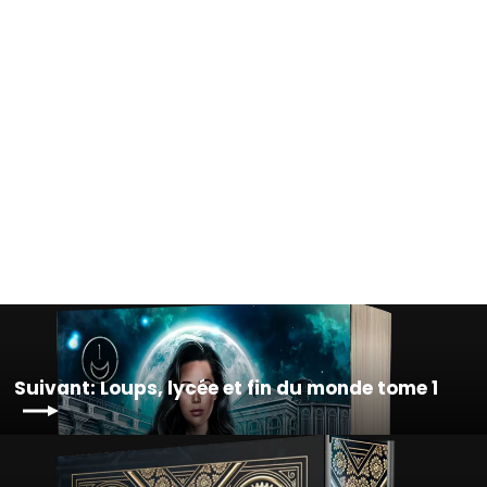
Séréna, chasseuse de
catastrophes Tome 3
À partir de €16,90
Suivant: Loups, lycée et fin du monde tome 1