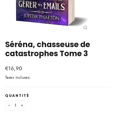
Fermer
(Esc)
Séréna, chasseuse de
catastrophes Tome 3
Prix
€16,90
régulier
Taxes incluses.
QUANTITÉ
−
+