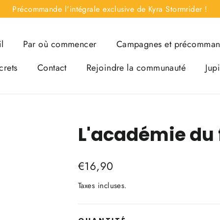
Précommande l'intégrale exclusive de Kyra Stormrider !
l
Par où commencer
Campagnes et précomma
crets
Contact
Rejoindre la communauté
Jup
L'académie du 
Prix
€16,90
régulier
Taxes incluses.