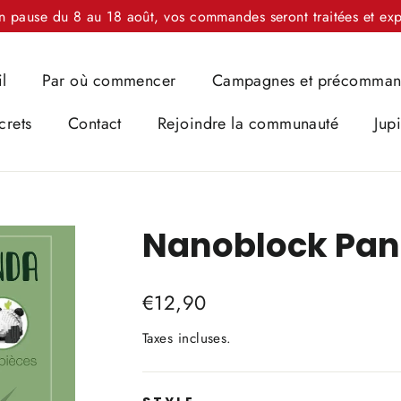
n pause du 8 au 18 août, vos commandes seront traitées et exp
l
Par où commencer
Campagnes et précomma
crets
Contact
Rejoindre la communauté
Jup
Nanoblock Pa
Prix
€12,90
régulier
Taxes incluses.