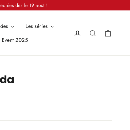
édiées dès le 19 août !
ndes
Les séries
Panier
Se connecter
Rechercher
i Event 2025
nda