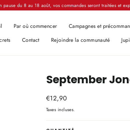
n pause du 8 au 18 août, vos commandes seront traitées et exp
l
Par où commencer
Campagnes et précomma
crets
Contact
Rejoindre la communauté
Jup
September Jon
Prix
€12,90
régulier
Taxes incluses.