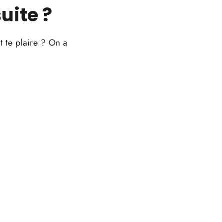
uite ?
t te plaire ? On a