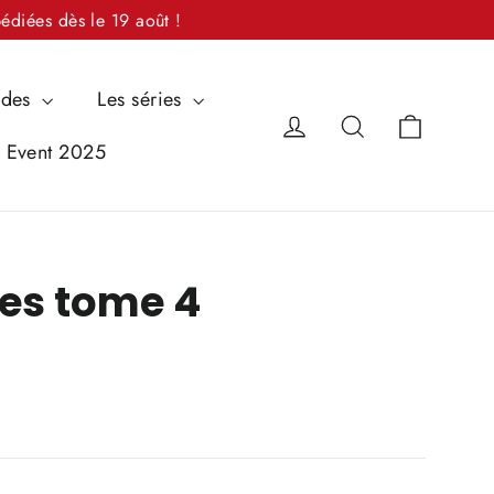
édiées dès le 19 août !
ndes
Les séries
Panier
Se connecter
Rechercher
i Event 2025
es tome 4